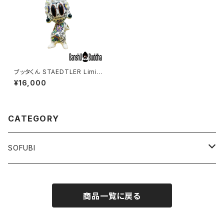
ブッタくん STAEDTLER Limit
ed color #1
¥16,000
CATEGORY
SOFUBI
BUTTHA Kun
商品一覧に戻る
BASIC
JIMIC The Monster