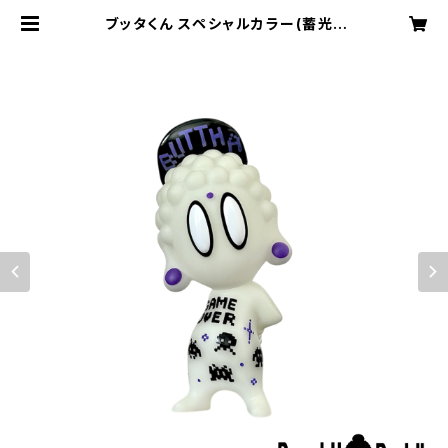
ブッタくん スペシャルカラー(蓄光#
4) (BUTTHA kun Luminous#4)
| BanshuBuddha