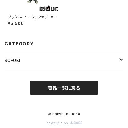
ブッタくん ベーシックカラー#44
（BUTTHA kun BASIC Color
¥5,500
#44）
CATEGORY
SOFUBI
BUTTHA Kun
商品一覧に戻る
BASIC
JIMIC The Monster
CLASSIC
LIMITED
CHUCK
© BanshuBuddha
Powered by
SKELETON