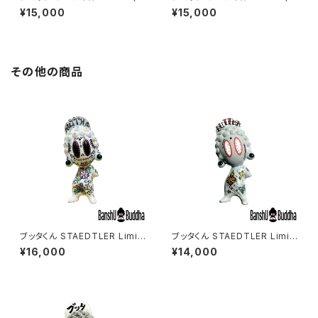
mic The Monster #3)
mic The Monster #6)
¥15,000
¥15,000
その他の商品
ブッタくん STAEDTLER Limit
ブッタくん STAEDTLER Limit
ed color #1
ed color #2
¥16,000
¥14,000