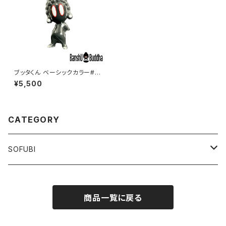
ブッタくん ベーシックカラー#44
（BUTTHA kun BASIC Color
¥5,500
#44）
CATEGORY
SOFUBI
BUTTHA Kun
商品一覧に戻る
BASIC
JIMIC The Monster