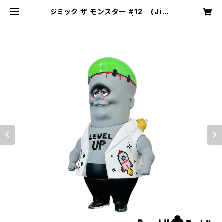
ジミック ザ モンスター #12 (Jimi
c The Monster #12) | BanshuB
uddha