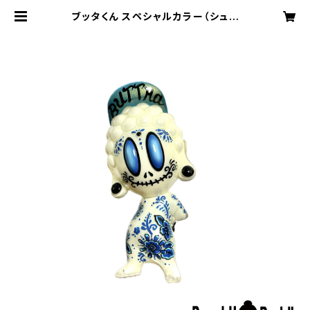
ブッタくん スペシャルカラー（シュガ
ースカル #4）（BUTTHA kun Sug
ar skull #4） | BanshuBuddha