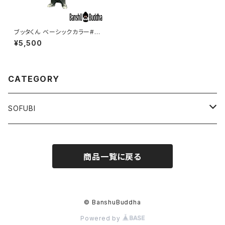
ブッタくん ベーシックカラー#44
（BUTTHA kun BASIC Color
¥5,500
#44）
CATEGORY
SOFUBI
BUTTHA Kun
商品一覧に戻る
BASIC
JIMIC The Monster
CLASSIC
LIMITED
CHUCK
© BanshuBuddha
Powered by
SKELETON